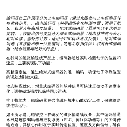
编码器按工作原理分为‌光电编码器（通过光栅盘与光电探测器转
换位移信号）、磁电编码器（利用磁场变化检测位置，适用于机
床、机器人等高精度场景）、电容式编码器（通过电容变化测量
旋转）；按输出信号类型分为‌增量式编码器（输出脉冲信号表示
相对位移，需外部计数，适用于CNC机床速度反馈）、绝对式编
码器（直接输出唯一位置编码，断电后数据保留‌）和混合式编码
器（结合增量与绝对式特点）‌。
在我司的磁驱输送线产品上，编码器通过实时检测动子的位置和
速度，主要实现以下功能：
高精度定位‌：通过绝对式编码器的唯一编码，确保动子停靠位置
的误差达到微米级‌。
动态响应优化‌：增量式编码器的脉冲信号可快速反馈动子速度变
化，调整磁场强度以保持同步运动‌。
抗干扰能力‌：磁编码器在强电磁环境中仍能稳定工作，保障输送
线连续运行‌。
如图所示是元磁智控正在研发的磁驱输送线设备，其中编码器通
讯线是连接编码器与控制系统（PLC、伺服驱动器等）的关键传
输通道，其核心作用在于‌实时传递位置、速度及方向信号‌，确保