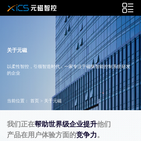
关于元磁
以柔性智控，引领智造时代，一家专注于磁驱智能控制系统研发
的企业
当前位置：
首页
>
关于元磁
我们正在
帮助世界级企业提升
他们
产品在用户体验方面的
竞争力
。