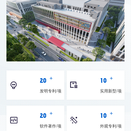
+
+
20
10
发明专利/项
实用新型/项
+
+
20
10
软件著作/项
外观专利/项